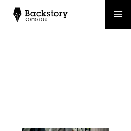
¿Cómo podés
crear una
estrategia de
marketing
efectiva?